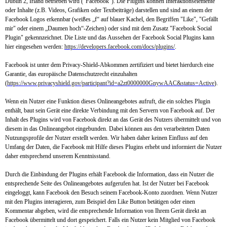
Dublin 2, Irland betrieben wird ("Facebook"). Die Plugins können Interaktionselemente
oder Inhalte (z.B. Videos, Grafiken oder Textbeiträge) darstellen und sind an einem der
Facebook Logos erkennbar (weißes „f“ auf blauer Kachel, den Begriffen "Like", "Gefällt
mir" oder einem „Daumen hoch“-Zeichen) oder sind mit dem Zusatz "Facebook Social
Plugin" gekennzeichnet. Die Liste und das Aussehen der Facebook Social Plugins kann
hier eingesehen werden:
https://developers.facebook.com/docs/plugins/
.
Facebook ist unter dem Privacy-Shield-Abkommen zertifiziert und bietet hierdurch eine
Garantie, das europäische Datenschutzrecht einzuhalten
(
https://www.privacyshield.gov/participant?id=a2zt0000000GnywAAC&status=Active
).
Wenn ein Nutzer eine Funktion dieses Onlineangebotes aufruft, die ein solches Plugin
enthält, baut sein Gerät eine direkte Verbindung mit den Servern von Facebook auf. Der
Inhalt des Plugins wird von Facebook direkt an das Gerät des Nutzers übermittelt und von
diesem in das Onlineangebot eingebunden. Dabei können aus den verarbeiteten Daten
Nutzungsprofile der Nutzer erstellt werden. Wir haben daher keinen Einfluss auf den
Umfang der Daten, die Facebook mit Hilfe dieses Plugins erhebt und informiert die Nutzer
daher entsprechend unserem Kenntnisstand.
Durch die Einbindung der Plugins erhält Facebook die Information, dass ein Nutzer die
entsprechende Seite des Onlineangebotes aufgerufen hat. Ist der Nutzer bei Facebook
eingeloggt, kann Facebook den Besuch seinem Facebook-Konto zuordnen. Wenn Nutzer
mit den Plugins interagieren, zum Beispiel den Like Button betätigen oder einen
Kommentar abgeben, wird die entsprechende Information von Ihrem Gerät direkt an
Facebook übermittelt und dort gespeichert. Falls ein Nutzer kein Mitglied von Facebook