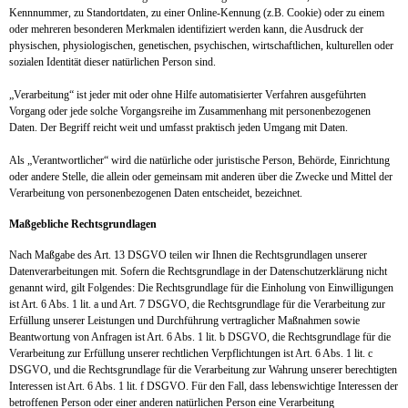
Kennnummer, zu Standortdaten, zu einer Online-Kennung (z.B. Cookie) oder zu einem
oder mehreren besonderen Merkmalen identifiziert werden kann, die Ausdruck der
physischen, physiologischen, genetischen, psychischen, wirtschaftlichen, kulturellen oder
sozialen Identität dieser natürlichen Person sind.
„Verarbeitung“ ist jeder mit oder ohne Hilfe automatisierter Verfahren ausgeführten
Vorgang oder jede solche Vorgangsreihe im Zusammenhang mit personenbezogenen
Daten. Der Begriff reicht weit und umfasst praktisch jeden Umgang mit Daten.
Als „Verantwortlicher“ wird die natürliche oder juristische Person, Behörde, Einrichtung
oder andere Stelle, die allein oder gemeinsam mit anderen über die Zwecke und Mittel der
Verarbeitung von personenbezogenen Daten entscheidet, bezeichnet.
Maßgebliche Rechtsgrundlagen
Nach Maßgabe des Art. 13 DSGVO teilen wir Ihnen die Rechtsgrundlagen unserer
Datenverarbeitungen mit. Sofern die Rechtsgrundlage in der Datenschutzerklärung nicht
genannt wird, gilt Folgendes: Die Rechtsgrundlage für die Einholung von Einwilligungen
ist Art. 6 Abs. 1 lit. a und Art. 7 DSGVO, die Rechtsgrundlage für die Verarbeitung zur
Erfüllung unserer Leistungen und Durchführung vertraglicher Maßnahmen sowie
Beantwortung von Anfragen ist Art. 6 Abs. 1 lit. b DSGVO, die Rechtsgrundlage für die
Verarbeitung zur Erfüllung unserer rechtlichen Verpflichtungen ist Art. 6 Abs. 1 lit. c
DSGVO, und die Rechtsgrundlage für die Verarbeitung zur Wahrung unserer berechtigten
Interessen ist Art. 6 Abs. 1 lit. f DSGVO. Für den Fall, dass lebenswichtige Interessen der
betroffenen Person oder einer anderen natürlichen Person eine Verarbeitung