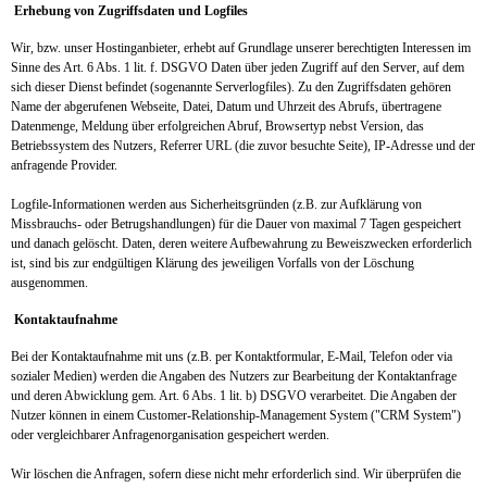
Erhebung von Zugriffsdaten und Logfiles
Wir, bzw. unser Hostinganbieter, erhebt auf Grundlage unserer berechtigten Interessen im
Sinne des Art. 6 Abs. 1 lit. f. DSGVO Daten über jeden Zugriff auf den Server, auf dem
sich dieser Dienst befindet (sogenannte Serverlogfiles). Zu den Zugriffsdaten gehören
Name der abgerufenen Webseite, Datei, Datum und Uhrzeit des Abrufs, übertragene
Datenmenge, Meldung über erfolgreichen Abruf, Browsertyp nebst Version, das
Betriebssystem des Nutzers, Referrer URL (die zuvor besuchte Seite), IP-Adresse und der
anfragende Provider.
Logfile-Informationen werden aus Sicherheitsgründen (z.B. zur Aufklärung von
Missbrauchs- oder Betrugshandlungen) für die Dauer von maximal 7 Tagen gespeichert
und danach gelöscht. Daten, deren weitere Aufbewahrung zu Beweiszwecken erforderlich
ist, sind bis zur endgültigen Klärung des jeweiligen Vorfalls von der Löschung
ausgenommen.
Kontaktaufnahme
Bei der Kontaktaufnahme mit uns (z.B. per Kontaktformular, E-Mail, Telefon oder via
sozialer Medien) werden die Angaben des Nutzers zur Bearbeitung der Kontaktanfrage
und deren Abwicklung gem. Art. 6 Abs. 1 lit. b) DSGVO verarbeitet. Die Angaben der
Nutzer können in einem Customer-Relationship-Management System ("CRM System")
oder vergleichbarer Anfragenorganisation gespeichert werden.
Wir löschen die Anfragen, sofern diese nicht mehr erforderlich sind. Wir überprüfen die