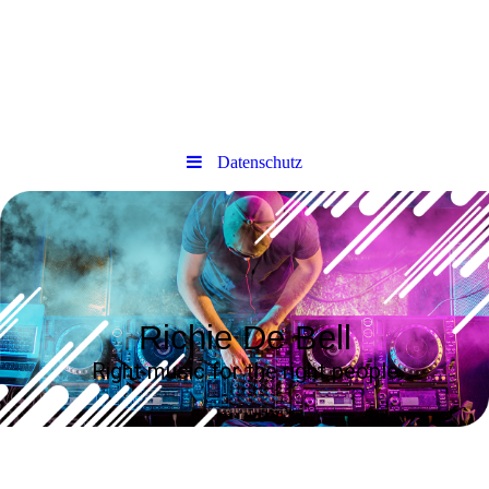
Datenschutz
Richie De Bell
Right music for the right peopl
e