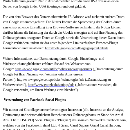
Wirtschaftsraum gekürzt. Nur in Ausnahmefällen wird die volle IP-Adresse an einen
Server von Google in den USA übertragen und dort gekürzt.
Die von dem Browser des Nutzers übermittelte IP-Adresse wird nicht mit anderen Daten
von Google zusammengeführt. Die Nutzer können die Speicherung der Cookies durch
eine entsprechende Einstellung ihrer Browser-Software verhindern; die Nutzer können
darüber hinaus die Erfassung der durch das Cookie erzeugten und auf ihre Nutzung des
Onlineangebotes bezogenen Daten an Google sowie die Verarbeitung dieser Daten durch
Google verhindern, indem sie das unter folgendem Link verfügbare Browser-Plugin
herunterladen und installieren:
http://tools.google.com/dlpage/gaoptout?hl=de
.
Weitere Informationen zur Datennutzung durch Google, Einstellungs- und
Widerspruchsmöglichkeiten erfahren Sie auf den Webseiten von
Google:
https://www.google.com/intl/de/policies/privacy/partners
(„Datennutzung durch
Google bei Ihrer Nutzung von Websites oder Apps unserer
Partner“),
http://www.google.com/policies/technologies/ads
(„Datennutzung zu
Werbezwecken“),
http://www.google.de/settings/ads
(„Informationen verwalten, die
Google verwendet, um Ihnen Werbung einzublenden“).
Verwendung von Facebook Social Plugins
Wir nutzen auf Grundlage unserer berechtigten Interessen (d.h. Interesse an der Analyse,
Optimierung und wirtschaftlichem Betrieb unseres Onlineangebotes im Sinne des Art. 6
Abs. 1 lit. f. DSGVO) Social Plugins ("Plugins") des sozialen Netzwerkes facebook.com,
welches von der Facebook Ireland Ltd., 4 Grand Canal Square, Grand Canal Harbour,