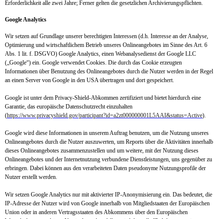
Erforderlichkeit alle zwei Jahre; Ferner gelten die gesetzlichen Archivierungspflichten.
Google Analytics
Wir setzen auf Grundlage unserer berechtigten Interessen (d.h. Interesse an der Analyse,
Optimierung und wirtschaftlichem Betrieb unseres Onlineangebotes im Sinne des Art. 6
Abs. 1 lit. f. DSGVO) Google Analytics, einen Webanalysedienst der Google LLC
(„Google“) ein. Google verwendet Cookies. Die durch das Cookie erzeugten
Informationen über Benutzung des Onlineangebotes durch die Nutzer werden in der Regel
an einen Server von Google in den USA übertragen und dort gespeichert.
Google ist unter dem Privacy-Shield-Abkommen zertifiziert und bietet hierdurch eine
Garantie, das europäische Datenschutzrecht einzuhalten
(
https://www.privacyshield.gov/participant?id=a2zt000000001L5AAI&status=Active
).
Google wird diese Informationen in unserem Auftrag benutzen, um die Nutzung unseres
Onlineangebotes durch die Nutzer auszuwerten, um Reports über die Aktivitäten innerhalb
dieses Onlineangebotes zusammenzustellen und um weitere, mit der Nutzung dieses
Onlineangebotes und der Internetnutzung verbundene Dienstleistungen, uns gegenüber zu
erbringen. Dabei können aus den verarbeiteten Daten pseudonyme Nutzungsprofile der
Nutzer erstellt werden.
Wir setzen Google Analytics nur mit aktivierter IP-Anonymisierung ein. Das bedeutet, die
IP-Adresse der Nutzer wird von Google innerhalb von Mitgliedstaaten der Europäischen
Union oder in anderen Vertragsstaaten des Abkommens über den Europäischen