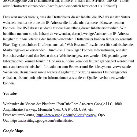
Serviceangebote von Drittanbietern ein, um deren Inhalte und Services, wie z.B. Videos
oder Schriftarten einzubinden (nachfolgend einheitlich bezeichnet als “Inhalte”).
Dies setzt immer voraus, dass die Drittanbieter dieser Inhalte, die IP-Adresse der Nutzer
wahrnehmen, da sie ohne die IP-Adresse die Inhalte nicht an deren Browser senden
könnten. Die IP-Adresse ist damit für die Darstellung dieser Inhalte erforderlich. Wir
bemühen uns nur solche Inhalte zu verwenden, deren jeweilige Anbieter die IP-Adresse
lediglich zur Auslieferung der Inhalte verwenden. Drittanbieter können ferner so genannte
Pixel-Tags (unsichtbare Grafiken, auch als "Web Beacons" bezeichnet) für statistische oder
Marketingzwecke verwenden. Durch die "Pixel-Tags" können Informationen, wie der
Besucherverkehr auf den Seiten dieser Website ausgewertet werden. Die pseudonymen
Informationen können ferner in Cookies auf dem Gerät der Nutzer gespeichert werden und
unter anderem technische Informationen zum Browser und Betriebssystem, verweisende
Webseiten, Besuchszeit sowie weitere Angaben zur Nutzung unseres Onlineangebotes
enthalten, als auch mit solchen Informationen aus anderen Quellen verbunden werden
können.
Youtube
Wir binden die Videos der Plattform “YouTube” des Anbieters Google LLC, 1600
Amphitheatre Parkway, Mountain View, CA 94043, USA, ein.
Datenschutzerklärung:
https://www.google.com/policies/privacy/
, Opt-
Out:
https://adssettings.google.com/authenticated
.
Google Maps