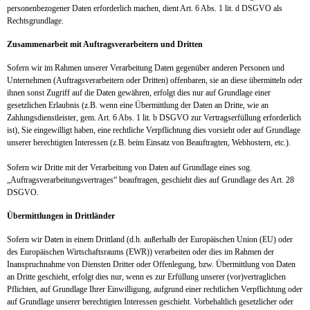
personenbezogener Daten erforderlich machen, dient Art. 6 Abs. 1 lit. d DSGVO als
Rechtsgrundlage.
Zusammenarbeit mit Auftragsverarbeitern und Dritten
Sofern wir im Rahmen unserer Verarbeitung Daten gegenüber anderen Personen und
Unternehmen (Auftragsverarbeitern oder Dritten) offenbaren, sie an diese übermitteln oder
ihnen sonst Zugriff auf die Daten gewähren, erfolgt dies nur auf Grundlage einer
gesetzlichen Erlaubnis (z.B. wenn eine Übermittlung der Daten an Dritte, wie an
Zahlungsdienstleister, gem. Art. 6 Abs. 1 lit. b DSGVO zur Vertragserfüllung erforderlich
ist), Sie eingewilligt haben, eine rechtliche Verpflichtung dies vorsieht oder auf Grundlage
unserer berechtigten Interessen (z.B. beim Einsatz von Beauftragten, Webhostern, etc.).
Sofern wir Dritte mit der Verarbeitung von Daten auf Grundlage eines sog.
„Auftragsverarbeitungsvertrages“ beauftragen, geschieht dies auf Grundlage des Art. 28
DSGVO.
Übermittlungen in Drittländer
Sofern wir Daten in einem Drittland (d.h. außerhalb der Europäischen Union (EU) oder
des Europäischen Wirtschaftsraums (EWR)) verarbeiten oder dies im Rahmen der
Inanspruchnahme von Diensten Dritter oder Offenlegung, bzw. Übermittlung von Daten
an Dritte geschieht, erfolgt dies nur, wenn es zur Erfüllung unserer (vor)vertraglichen
Pflichten, auf Grundlage Ihrer Einwilligung, aufgrund einer rechtlichen Verpflichtung oder
auf Grundlage unserer berechtigten Interessen geschieht. Vorbehaltlich gesetzlicher oder