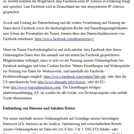
ist, besteht trotzdem die Möglichkeit, dass Facebook seine IP-Adresse in Erfahrung bringt
und speichert. Laut Facebook wird in Deutschland nur eine anonymisierte IP-Adresse
gespeichert.
Zweck und Umfang der Datenerhebung und die weitere Verarbeitung und Nutzung der
Daten durch Facebook sowie die diesbezüglichen Rechte und Einstellungsmöglichkeiten
zum Schutz der Privatsphäre der Nutzer, können diese den Datenschutzhinweisen von
Facebook entnehmen:
https://www.facebook.com/about/privacy/
.
Wenn ein Nutzer Facebookmitglied ist und nicht möchte, dass Facebook über dieses
Onlineangebot Daten über ihn sammelt und mit seinen bei Facebook gespeicherten
Mitgliedsdaten verknüpft, muss er sich vor der Nutzung unseres Onlineangebotes bei
Facebook ausloggen und seine Cookies löschen. Weitere Einstellungen und Widersprüche
zur Nutzung von Daten für Werbezwecke, sind innerhalb der Facebook-
Profileinstellungen möglich:
https://www.facebook.com/settings?tab=ads
oder über die
US-amerikanische Seite
http://www.aboutads.info/choices/
oder die EU-
Seite
http://www.youronlinechoices.com/
. Die Einstellungen erfolgen
plattformunabhängig, d.h. sie werden für alle Geräte, wie Desktopcomputer oder mobile
Geräte übernommen.
Einbindung von Diensten und Inhalten Dritter
Wir setzen innerhalb unseres Onlineangebotes auf Grundlage unserer berechtigten
Interessen (d.h. Interesse an der Analyse, Optimierung und wirtschaftlichem Betrieb
unseres Onlineangebotes im Sinne des Art. 6 Abs. 1 lit. f. DSGVO) Inhalts- oder